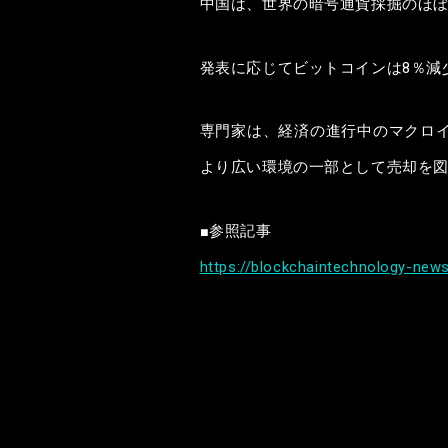
中国は、世界の暗号通貨採掘のほ
発表に応じてビットコインは8％減
専門家は、経済の進行中のマクロ
より広い環境の一部として売却を
■参照記事
https://blockchaintechnology-news.
本内容に関するお問い合わ
レヴィアス株式会社
管理部：担当 服部 剛士
〒105-0012 東京都港区芝大門2-7