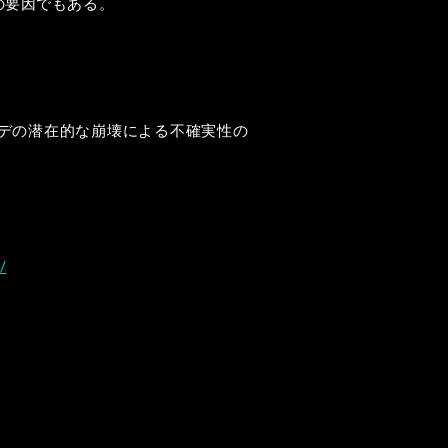
の要因でもある。
デの潜在的な崩壊による不確実性の
/