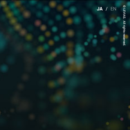
JA
/
EN